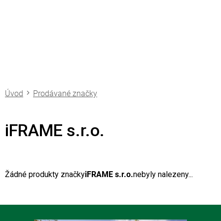
Přejít
na
obsah
Prodávané značky
iFRAME s.r.o.
Žádné produkty značky
iFRAME s.r.o.
nebyly nalezeny...
Z