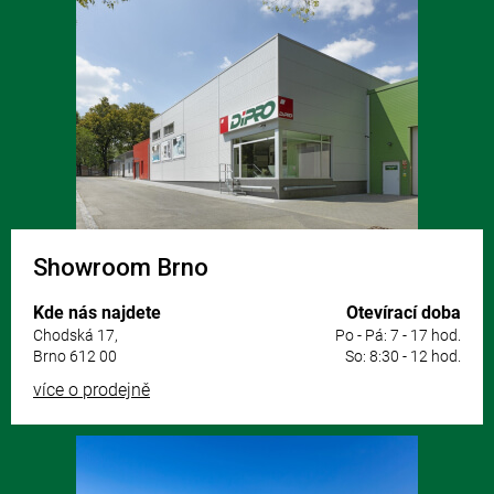
á
p
a
t
í
Showroom Brno
Kde nás najdete
Otevírací doba
Chodská 17,
Po - Pá: 7 - 17 hod.
Brno 612 00
So: 8:30 - 12 hod.
více o prodejně