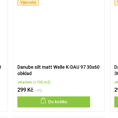
Výprodej
0
Danube silt matt Welle K-DAU 97 30x60
D
obklad
3
skladem
(
>100 m2
)
s
299 Kč
2
/ m2
Do košíku