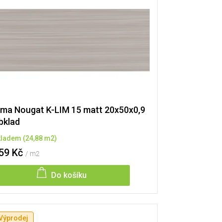
ima Nougat K-LIM 15 matt 20x50x0,9
bklad
kladem
(
24,88 m2
)
59 Kč
/ m2
Do košíku
Výprodej