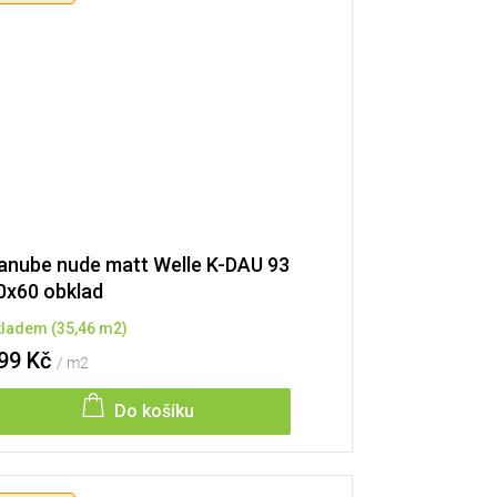
anube nude matt Welle K-DAU 93
0x60 obklad
kladem
(
35,46 m2
)
99 Kč
/ m2
Do košíku