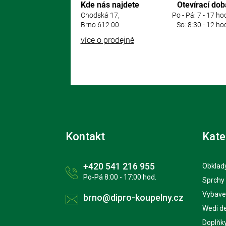
Kde nás najdete
Otevírací dob
Chodská 17,
Po - Pá: 7 - 17 ho
Brno 612 00
So: 8:30 - 12 ho
více o prodejně
Kontakt
Kate
+420 541 216 955
Obklady
Po-Pá 8:00 - 17:00 hod.
Sprchy
Vybave
brno@dipro-koupelny.cz
Wedi d
Doplňk