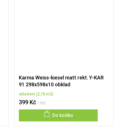
Karma Weiss-kiesel matt rekt. Y-KAR
91 298x598x10 obklad
skladem
(
2,16 m2
)
399 Kč
/ m2
Do košíku