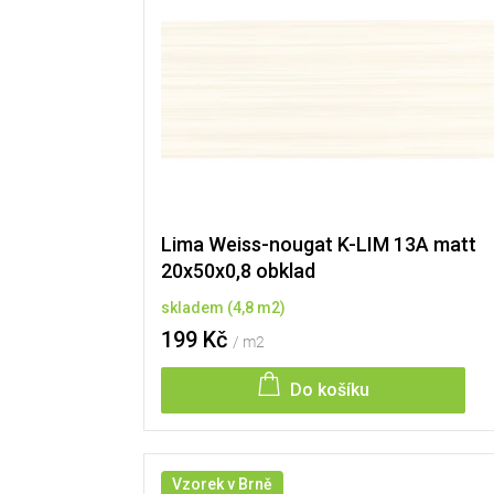
i
s
p
r
o
d
u
k
t
ů
Lima Weiss-nougat K-LIM 13A matt
20x50x0,8 obklad
skladem
(
4,8 m2
)
199 Kč
/ m2
Do košíku
Vzorek v Brně