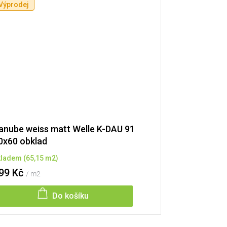
Výprodej
anube weiss matt Welle K-DAU 91
0x60 obklad
kladem
(
65,15 m2
)
99 Kč
/ m2
Do košíku