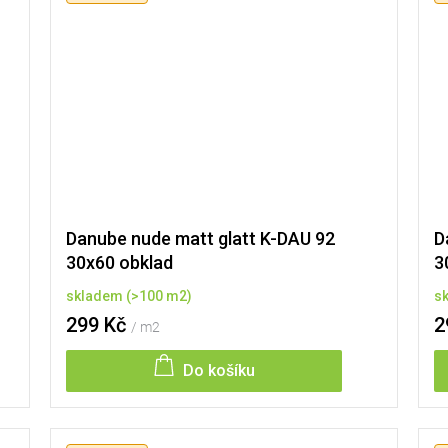
Danube nude matt glatt K-DAU 92
D
30x60 obklad
3
skladem
(
>100 m2
)
s
299 Kč
2
/ m2
Do košíku