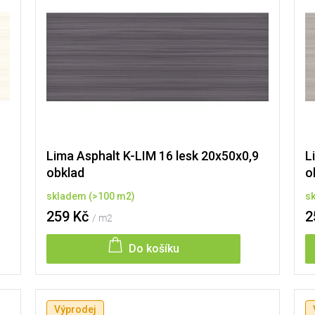
Lima Asphalt K-LIM 16 lesk 20x50x0,9
L
obklad
o
skladem
(
>100 m2
)
s
259 Kč
2
/ m2
Do košíku
Výprodej