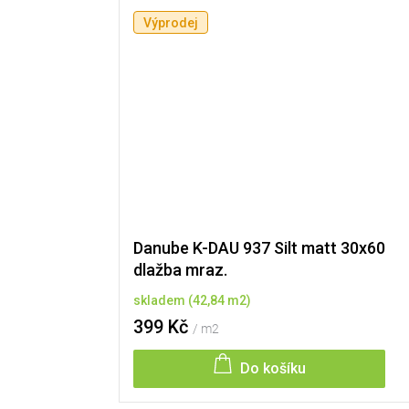
Výprodej
Danube K-DAU 937 Silt matt 30x60
dlažba mraz.
skladem
(
42,84 m2
)
399 Kč
/ m2
Do košíku