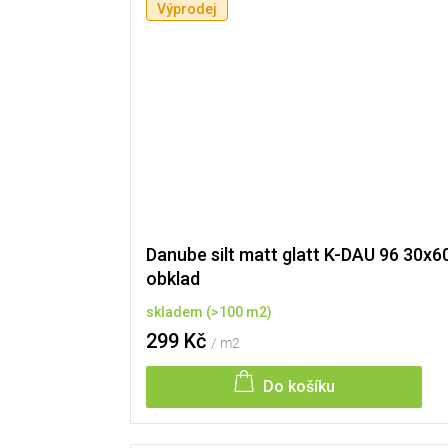
Výprodej
Danube silt matt glatt K-DAU 96 30x6
obklad
skladem
(
>100 m2
)
299 Kč
/ m2
Do košíku