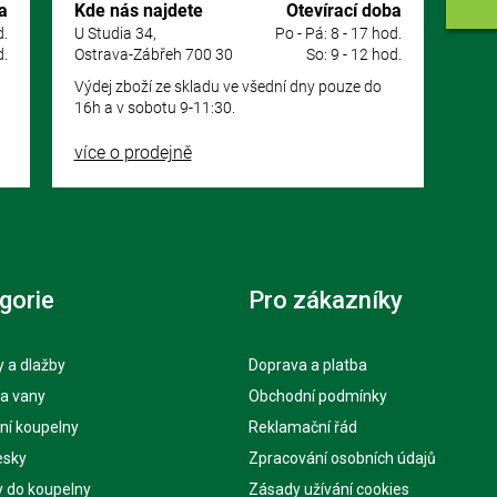
a
Kde nás najdete
Otevírací doba
d.
U Studia 34,
Po - Pá: 8 - 17 hod.
d.
Ostrava-Zábřeh 700 30
So: 9 - 12 hod.
Výdej zboží ze skladu ve všední dny pouze do
16h a v sobotu 9-11:30.
více o prodejně
gorie
Pro zákazníky
 a dlažby
Doprava a platba
 a vany
Obchodní podmínky
ní koupelny
Reklamační řád
esky
Zpracování osobních údajů
y do koupelny
Zásady užívání cookies