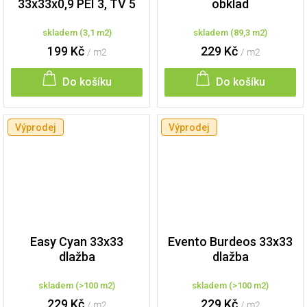
33x33x0,9 PEI 3, TV 5
obklad
dlažba mraz.
skladem
(
3,1 m2
)
skladem
(
89,3 m2
)
199 Kč
229 Kč
/ m2
/ m2
Do košíku
Do košíku
Výprodej
Výprodej
Easy Cyan 33x33
Evento Burdeos 33x33
dlažba
dlažba
skladem
(
>100 m2
)
skladem
(
>100 m2
)
229 Kč
229 Kč
/ m2
/ m2