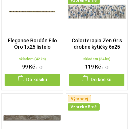
p
Vzorek v Brně
i
s
p
r
o
d
Elegance Bordón Filo
Colorterapia Zen Gris
u
Oro 1x25 listelo
drobné kytičky 6x25
k
listelo
t
skladem
(
42 ks
)
skladem
(
34 ks
)
ů
99 Kč
119 Kč
/ ks
/ ks
Do košíku
Do košíku
Výprodej
Vzorek v Brně