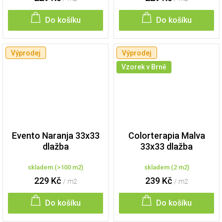
Do košíku
Do košíku
Výprodej
Výprodej
Vzorek v Brně
Evento Naranja 33x33
Colorterapia Malva
dlažba
33x33 dlažba
skladem
(
>100 m2
)
skladem
(
2 m2
)
229 Kč
239 Kč
/ m2
/ m2
Do košíku
Do košíku