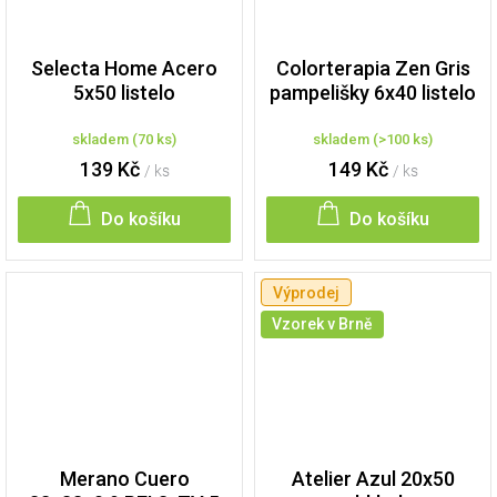
Selecta Home Acero
Colorterapia Zen Gris
5x50 listelo
pampelišky 6x40 listelo
skladem
(
70 ks
)
skladem
(
>100 ks
)
139 Kč
149 Kč
/ ks
/ ks
Do košíku
Do košíku
Výprodej
Vzorek v Brně
Merano Cuero
Atelier Azul 20x50