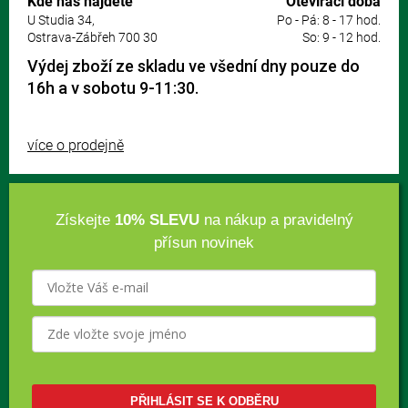
Kde nás najdete
Otevírací doba
U Studia 34,
Po - Pá: 8 - 17 hod.
Ostrava-Zábřeh 700 30
So: 9 - 12 hod.
Výdej zboží ze skladu ve všední dny pouze do
16h a v sobotu 9-11:30.
více o prodejně
Získejte
10% SLEVU
na nákup a pravidelný
přísun novinek
PŘIHLÁSIT SE K ODBĚRU