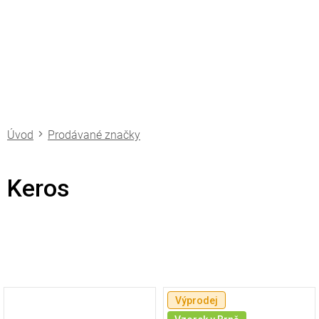
Přejít
na
obsah
Prodávané značky
Keros
V
Výprodej
ý