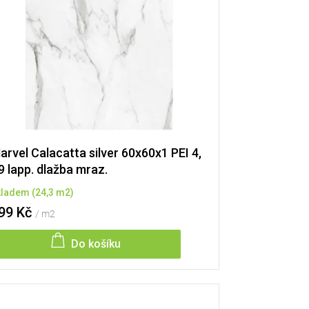
arvel Calacatta silver 60x60x1 PEI 4,
9 lapp. dlažba mraz.
kladem
(
24,3 m2
)
99 Kč
/ m2
Do košíku