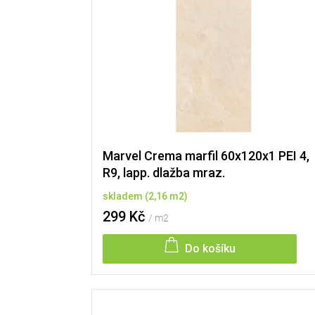
i
s
p
r
o
d
u
k
t
ů
Marvel Crema marfil 60x120x1 PEI 4,
R9, lapp. dlažba mraz.
skladem
(
2,16 m2
)
299 Kč
/ m2
Do košíku