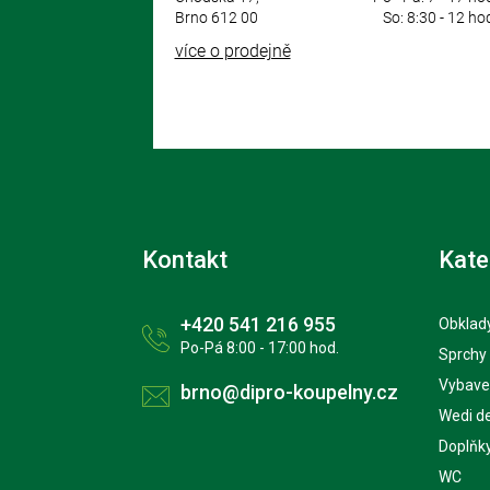
Brno 612 00
So: 8:30 - 12 ho
více o prodejně
Kontakt
Kate
+420 541 216 955
Obklady
Po-Pá 8:00 - 17:00 hod.
Sprchy
Vybave
brno@dipro-koupelny.cz
Wedi d
Doplňk
WC