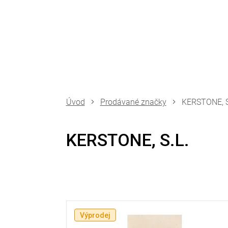
Přejít
na
obsah
Prodávané značky
KERSTONE, S
KERSTONE, S.L.
V
ý
Výprodej
p