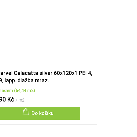
arvel Calacatta silver 60x120x1 PEI 4,
9, lapp. dlažba mraz.
kladem
(
64,44 m2
)
90 Kč
/ m2
Do košíku