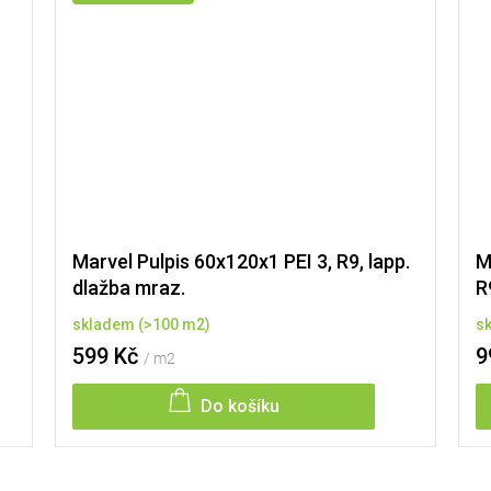
Marvel Pulpis 60x120x1 PEI 3, R9, lapp.
M
dlažba mraz.
R
skladem
(
>100 m2
)
s
599 Kč
9
/ m2
Do košíku
O