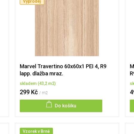
Výprodej
Marvel Travertino 60x60x1 PEI 4, R9
M
lapp. dlažba mraz.
R
skladem
(
43,2 m2
)
s
299 Kč
4
/ m2
Do košíku
Vzorek v Brně