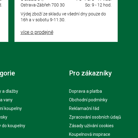
d.
Ostrava-Zábřeh 700 30
So: 9 - 12 hod.
Výdej zboží ze skladu ve všední dny pouze do
16h a v sobotu 9-11:30.
více o prodejně
gorie
Pro zákazníky
 a dlažby
Doprava a platba
 a vany
Obchodní podmínky
ní koupelny
Reklamační řád
esky
Zpracování osobních údajů
y do koupelny
Zásady užívání cookies
Koupelnová inspirace