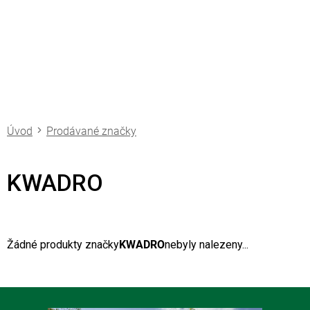
Přejít
na
obsah
Prodávané značky
KWADRO
Žádné produkty značky
KWADRO
nebyly nalezeny...
Z