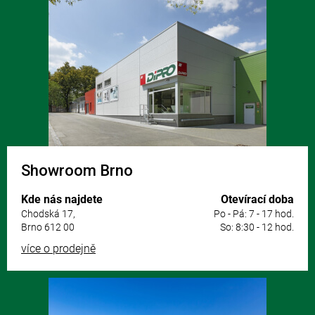
á
p
a
t
í
Showroom Brno
Kde nás najdete
Otevírací doba
Chodská 17,
Po - Pá: 7 - 17 hod.
Brno 612 00
So: 8:30 - 12 hod.
více o prodejně