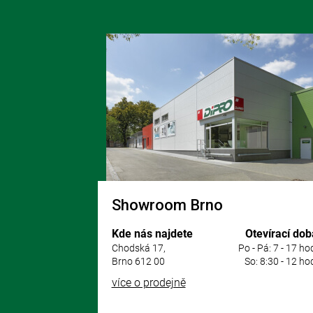
Z
á
p
a
t
í
Showroom Brno
Kde nás najdete
Otevírací dob
Chodská 17,
Po - Pá: 7 - 17 ho
Brno 612 00
So: 8:30 - 12 ho
více o prodejně