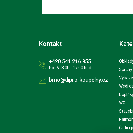
Kontakt
Kate
+420 541 216 955
Obklady
Po-Pá 8:00 - 17:00 hod.
Sprchy
Vybave
brno@dipro-koupelny.cz
Wedi d
Doplňk
WC
Staveb
Raimon
Čisticí