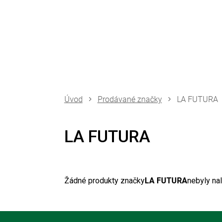
Přejít
na
obsah
Prodávané značky
LA FUTURA
LA FUTURA
Žádné produkty značky
LA FUTURA
nebyly nal