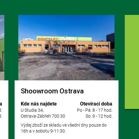
Shoowroom Ostrava
a
Kde nás najdete
Otevírací doba
d.
U Studia 34,
Po - Pá: 8 - 17 hod.
d.
Ostrava-Zábřeh 700 30
So: 9 - 12 hod.
Výdej zboží ze skladu ve všední dny pouze do
16h a v sobotu 9-11:30.