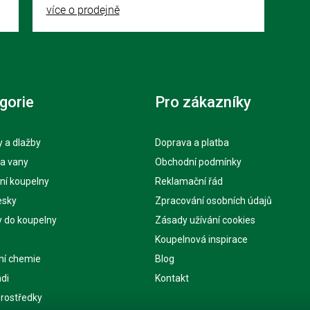
více o prodejně
gorie
Pro zákazníky
 a dlažby
Doprava a platba
 a vany
Obchodní podmínky
ní koupelny
Reklamační řád
esky
Zpracování osobních údajů
y do koupelny
Zásady užívání cookies
Koupelnová inspirace
ní chemie
Blog
di
Kontakt
 prostředky