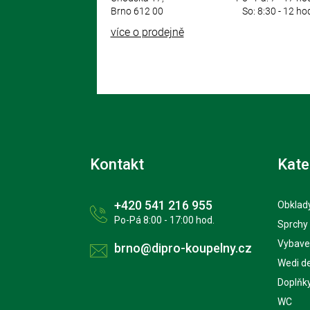
Brno 612 00
So: 8:30 - 12 ho
více o prodejně
Kontakt
Kate
+420 541 216 955
Obklady
Po-Pá 8:00 - 17:00 hod.
Sprchy
Vybave
brno@dipro-koupelny.cz
Wedi d
Doplňk
WC