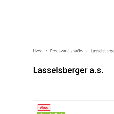
Přejít
na
obsah
Prodávané značky
Lasselsberger
Lasselsberger a.s.
V
ý
Akce
p