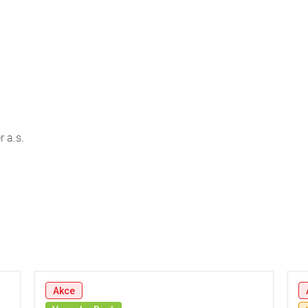
 a.s.
Akce