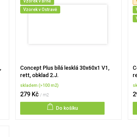
Vzorek v Brně
Vzorek v Ostravě
,
Concept Plus bílá lesklá 30x60x1 V1,
C
rett, obklad 2.J.
r
skladem
(
>100 m2
)
s
279 Kč
2
/ m2
Do košíku