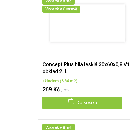
Vzorek v Brně
i
s
Vzorek v Ostravě
p
r
o
d
u
k
t
ů
Concept Plus bílá lesklá 30x60x0,8 V1
obklad 2.J.
skladem
(
6,84 m2
)
269 Kč
/ m2
Do košíku
Vzorek v Brně