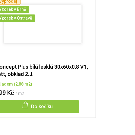
Výprodej
Vzorek v Brně
Vzorek v Ostravě
oncept Plus bílá lesklá 30x60x0,8 V1,
ett, obklad 2.J.
kladem
(
2,88 m2
)
99 Kč
/ m2
Do košíku