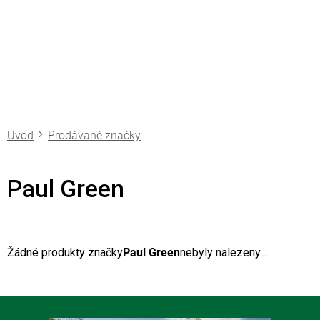
Přejít
na
obsah
Prodávané značky
Paul Green
Žádné produkty značky
Paul Green
nebyly nalezeny...
Z