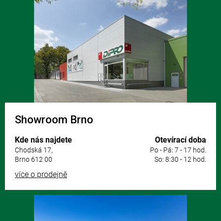
á
p
a
t
í
Showroom Brno
Kde nás najdete
Otevírací doba
Chodská 17,
Po - Pá: 7 - 17 hod.
Brno 612 00
So: 8:30 - 12 hod.
více o prodejně