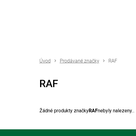
Přejít
na
obsah
Prodávané značky
RAF
RAF
Žádné produkty značky
RAF
nebyly nalezeny...