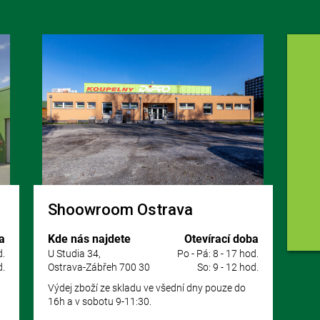
Shoowroom Ostrava
a
Kde nás najdete
Otevírací doba
d.
U Studia 34,
Po - Pá: 8 - 17 hod.
d.
Ostrava-Zábřeh 700 30
So: 9 - 12 hod.
Výdej zboží ze skladu ve všední dny pouze do
16h a v sobotu 9-11:30.