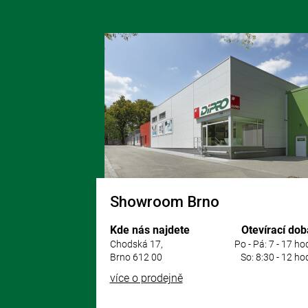
Z
á
p
a
t
í
Showroom Brno
Kde nás najdete
Otevírací dob
Chodská 17,
Po - Pá: 7 - 17 ho
Brno 612 00
So: 8:30 - 12 ho
více o prodejně