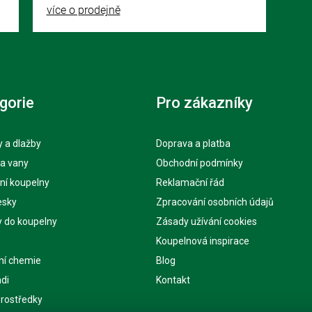
více o prodejně
gorie
Pro zákazníky
 a dlažby
Doprava a platba
 a vany
Obchodní podmínky
ní koupelny
Reklamační řád
esky
Zpracování osobních údajů
y do koupelny
Zásady užívání cookies
Koupelnová inspirace
ní chemie
Blog
di
Kontakt
 prostředky