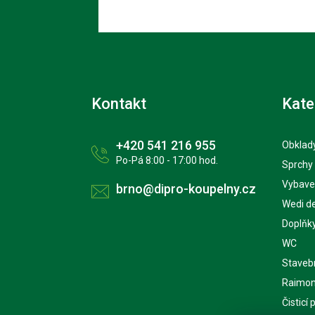
Kontakt
Kate
+420 541 216 955
Obklady
Po-Pá 8:00 - 17:00 hod.
Sprchy
Vybave
brno@dipro-koupelny.cz
Wedi d
Doplňk
WC
Staveb
Raimon
Čisticí