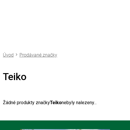
Přejít
na
obsah
Prodávané značky
Teiko
Žádné produkty značky
Teiko
nebyly nalezeny...
Z