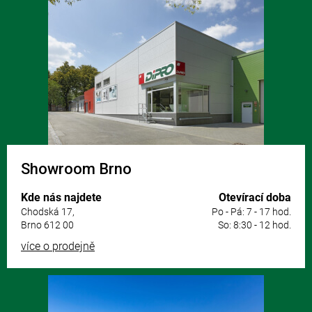
á
p
a
t
í
Showroom Brno
Kde nás najdete
Otevírací doba
Chodská 17,
Po - Pá: 7 - 17 hod.
Brno 612 00
So: 8:30 - 12 hod.
více o prodejně