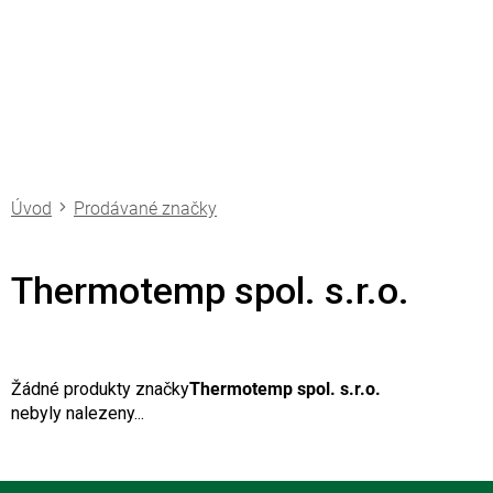
Přejít
na
obsah
Prodávané značky
Thermotemp spol. s.r.o.
Žádné produkty značky
Thermotemp spol. s.r.o.
nebyly nalezeny...