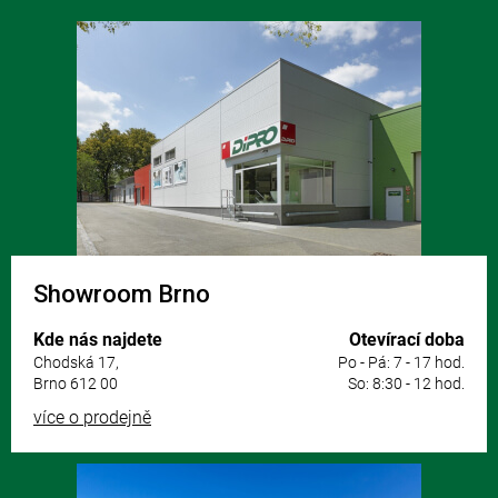
Z
á
p
a
t
í
Showroom Brno
Kde nás najdete
Otevírací doba
Chodská 17,
Po - Pá: 7 - 17 hod.
Brno 612 00
So: 8:30 - 12 hod.
více o prodejně