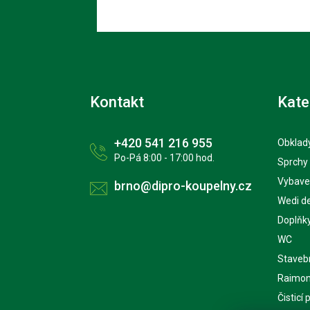
Kontakt
Kate
+420 541 216 955
Obklady
Po-Pá 8:00 - 17:00 hod.
Sprchy
Vybave
brno@dipro-koupelny.cz
Wedi d
Doplňk
WC
Staveb
Raimon
Čisticí