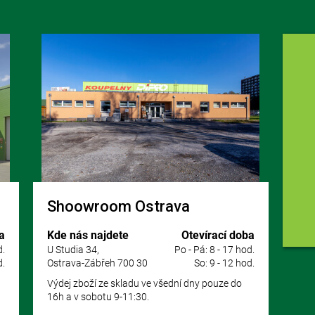
Shoowroom Ostrava
a
Kde nás najdete
Otevírací doba
d.
U Studia 34,
Po - Pá: 8 - 17 hod.
d.
Ostrava-Zábřeh 700 30
So: 9 - 12 hod.
Výdej zboží ze skladu ve všední dny pouze do
16h a v sobotu 9-11:30.