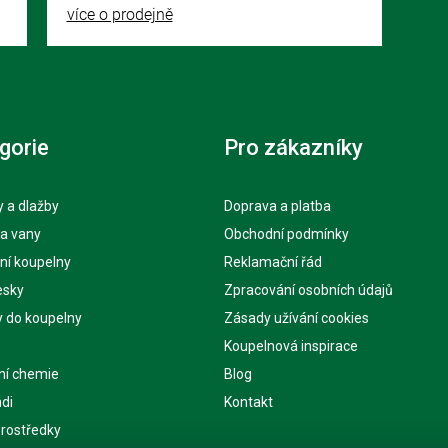
více o prodejně
gorie
Pro zákazníky
 a dlažby
Doprava a platba
 a vany
Obchodní podmínky
ní koupelny
Reklamační řád
esky
Zpracování osobních údajů
y do koupelny
Zásady užívání cookies
Koupelnová inspirace
ní chemie
Blog
di
Kontakt
 prostředky