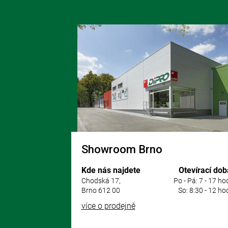
Z
á
p
a
t
í
Showroom Brno
Kde nás najdete
Otevírací dob
Chodská 17,
Po - Pá: 7 - 17 ho
Brno 612 00
So: 8:30 - 12 ho
více o prodejně