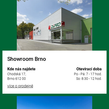
á
p
a
t
í
Showroom Brno
Kde nás najdete
Otevírací doba
Chodská 17,
Po - Pá: 7 - 17 hod.
Brno 612 00
So: 8:30 - 12 hod.
více o prodejně