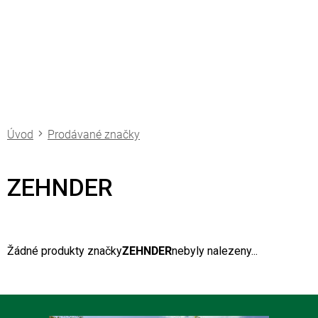
Přejít
na
obsah
Prodávané značky
ZEHNDER
Žádné produkty značky
ZEHNDER
nebyly nalezeny...
Z