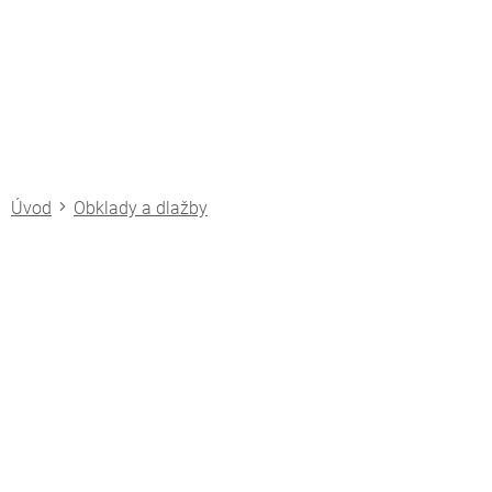
Přejít
na
obsah
Obklady a dlažby