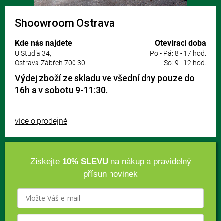
Shoowroom Ostrava
Kde nás najdete
Otevírací doba
U Studia 34,
Po - Pá: 8 - 17 hod.
Ostrava-Zábřeh 700 30
So: 9 - 12 hod.
Výdej zboží ze skladu ve všední dny pouze do
16h a v sobotu 9-11:30.
více o prodejně
Získejte
10% SLEVU
na nákup a pravidelný
přísun novinek